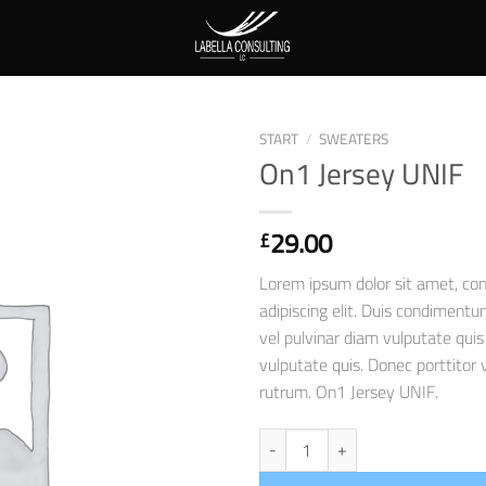
START
/
SWEATERS
On1 Jersey UNIF
Auf die
Wunschliste
29.00
£
Lorem ipsum dolor sit amet, co
adipiscing elit. Duis condimentu
vel pulvinar diam vulputate quis 
vulputate quis. Donec porttitor 
rutrum. On1 Jersey UNIF.
On1 Jersey UNIF Menge