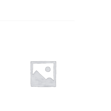
e
Auf die
ste
Wunschliste