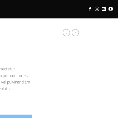
nsectetur
m pretium turpis,
,vel pulvinar diam
volutpat