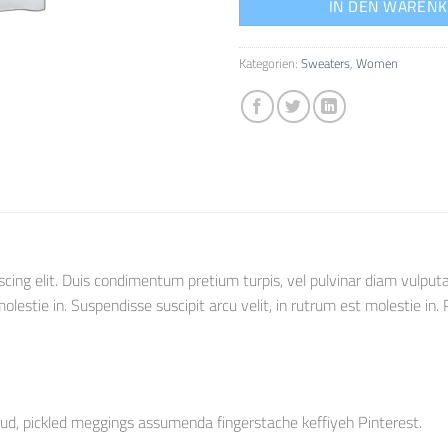
IN DEN WAREN
Kategorien:
Sweaters
,
Women
cing elit. Duis condimentum pretium turpis, vel pulvinar diam vulputa
lestie in. Suspendisse suscipit arcu velit, in rutrum est molestie in. Pr
rud, pickled meggings assumenda fingerstache keffiyeh Pinterest.