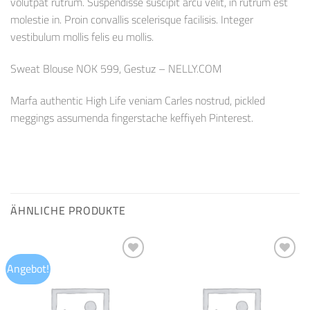
volutpat rutrum. Suspendisse suscipit arcu velit, in rutrum est
molestie in. Proin convallis scelerisque facilisis. Integer
vestibulum mollis felis eu mollis.
Sweat Blouse NOK 599, Gestuz – NELLY.COM
Marfa authentic High Life veniam Carles nostrud, pickled
meggings assumenda fingerstache keffiyeh Pinterest.
ÄHNLICHE PRODUKTE
Angebot!
Auf die
Auf die
Wunschliste
Wunschliste