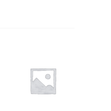
e
Auf die
ste
Wunschliste