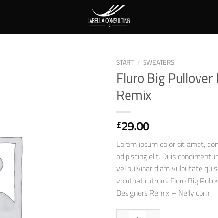
START
/
SWEATERS
Fluro Big Pullover
Auf die
Remix
Wunschliste
29.00
£
Lorem ipsum dolor sit amet, co
adipiscing elit. Duis condimentu
vel pulvinar diam vulputate quis
volutpat rutrum. Fluro Big Pull
Designers Remix – Nelly.com
Fluro Big Pullover Designers Rem