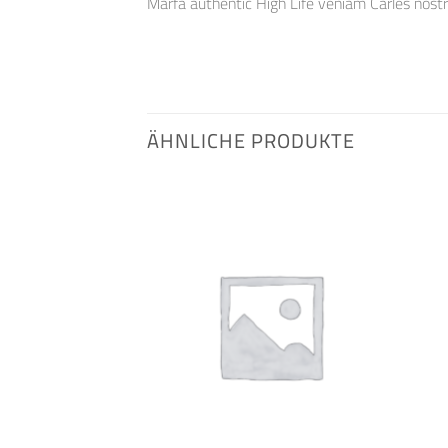
Marfa authentic High Life veniam Carles nost
ÄHNLICHE PRODUKTE
Auf die
Auf die
Wunschliste
Wunschliste