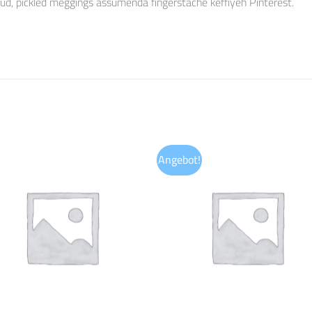
rud, pickled meggings assumenda fingerstache keffiyeh Pinterest.
Angebot!
Auf die
Auf di
Wunschliste
Wunschli