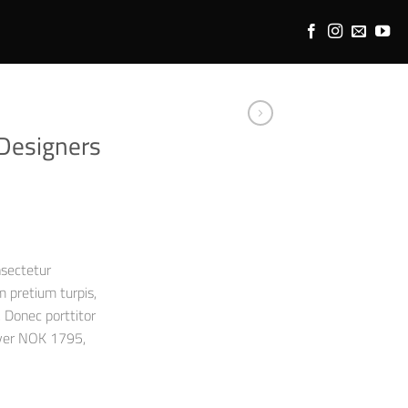
 Designers
nsectetur
m pretium turpis,
. Donec porttitor
over NOK 1795,
ix Menge