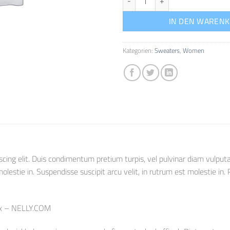
IN DEN WAREN
Kategorien:
Sweaters
,
Women
cing elit. Duis condimentum pretium turpis, vel pulvinar diam vulputa
lestie in. Suspendisse suscipit arcu velit, in rutrum est molestie in. Pr
ix – NELLY.COM