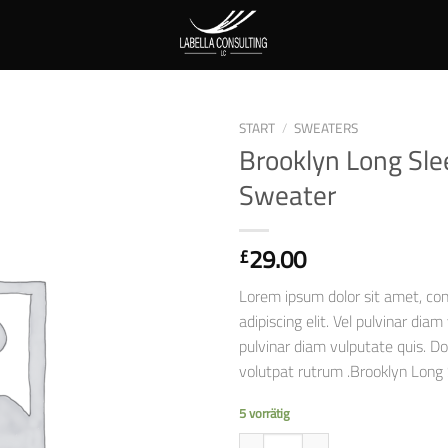
START
/
SWEATERS
Brooklyn Long Sle
Auf die
Sweater
Wunschliste
29.00
£
Lorem ipsum dolor sit amet, co
adipiscing elit. Vel pulvinar diam
pulvinar diam vulputate quis. Do
volutpat rutrum .Brooklyn Long
5 vorrätig
Brooklyn Long Sleeve Sweater Me