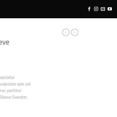
eve
nsectetur
 vulputate quis ,vel
nec porttitor
 Sleeve Sweater.
nge