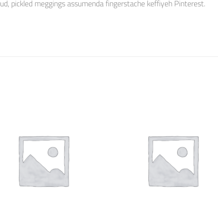
rud, pickled meggings assumenda fingerstache keffiyeh Pinterest.
Auf die
Auf di
Wunschliste
Wunschli