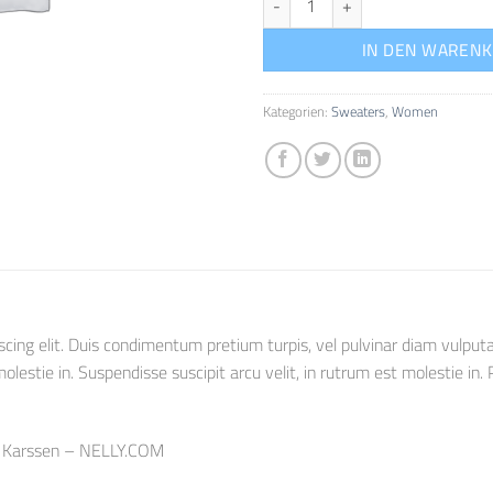
IN DEN WAREN
Kategorien:
Sweaters
,
Women
cing elit. Duis condimentum pretium turpis, vel pulvinar diam vulputa
lestie in. Suspendisse suscipit arcu velit, in rutrum est molestie in. Pr
e Karssen – NELLY.COM