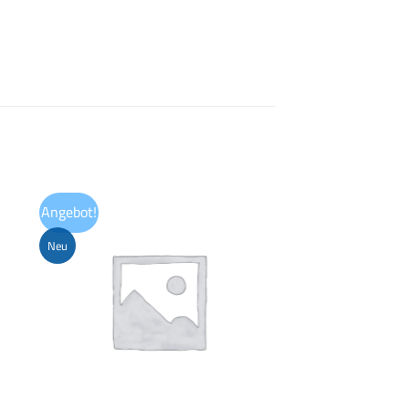
Angebot!
e
Auf die
ste
Wunschliste
Neu