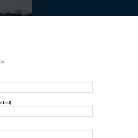
cht
tfeld)