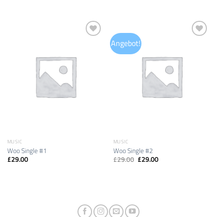
Angebot!
Auf die
Auf die
Wunschliste
Wunschliste
MUSIC
MUSIC
Woo Single #1
Woo Single #2
Ursprünglicher
Aktueller
£
29.00
£
29.00
£
29.00
Preis
Preis
war:
ist:
£29.00
£29.00.